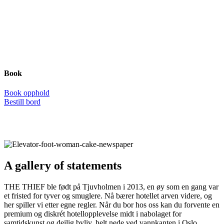
Book
B
o
o
k
o
p
p
h
o
l
d
B
e
s
t
i
l
l
b
o
r
d
Velkommen til the thief
A gallery of statements
THE THIEF ble født på Tjuvholmen i 2013, en øy som en gang var
et fristed for tyver og smuglere. Nå bærer hotellet arven videre, og
her spiller vi etter egne regler. Når du bor hos oss kan du forvente en
premium og diskrét hotellopplevelse midt i nabolaget for
samtidskunst og deilig byliv, helt nede ved vannkanten i Oslo.