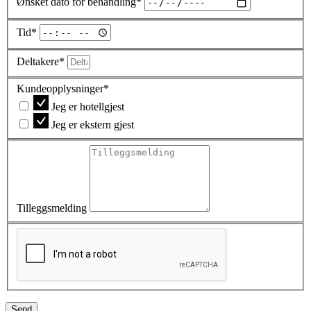
Ønsket dato for behandling*
Tid*
Deltakere*
Kundeopplysninger*
Jeg er hotellgjest
Jeg er ekstern gjest
Tilleggsmelding
S
e
n
d