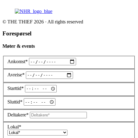
© THE THIEF 2026 · All rights reserved
Forespørsel
Møter & events
Ankomst*
Avreise*
Starttid*
Sluttid*
Deltakere*
Lokal*