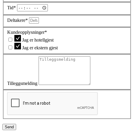
Tid*
Deltakere*
Kundeopplysninger*
Jag er hotellgjest
Jag er ekstern gjest
Tilleggsmelding
S
e
n
d