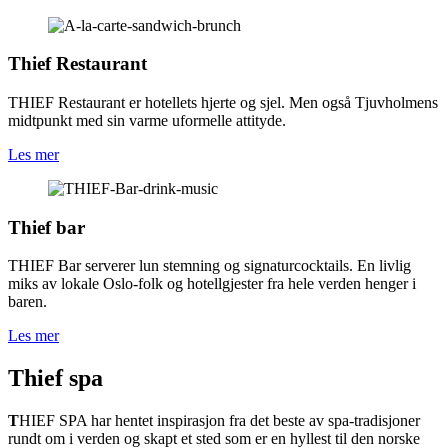
Thief Restaurant
THIEF Restaurant er hotellets hjerte og sjel. Men også Tjuvholmens
midtpunkt med sin varme uformelle attityde.
L
e
s
m
e
r
Thief bar
THIEF Bar serverer lun stemning og signaturcocktails. En livlig
miks av lokale Oslo-folk og hotellgjester fra hele verden henger i
baren.
L
e
s
m
e
r
Thief spa
T
HIEF SPA har hentet inspirasjon fra det beste av spa-tradisjoner
rundt om i verden og skapt et sted som er en hyllest til den norske