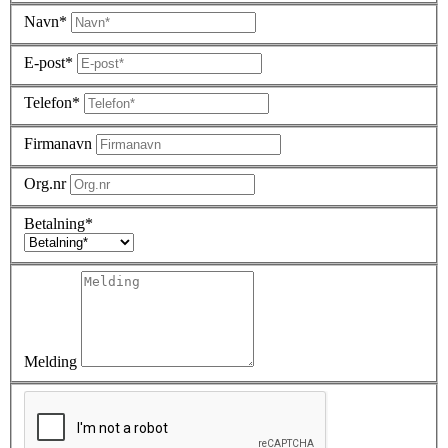
Navn*
E-post*
Telefon*
Firmanavn
Org.nr
Betalning*
Melding