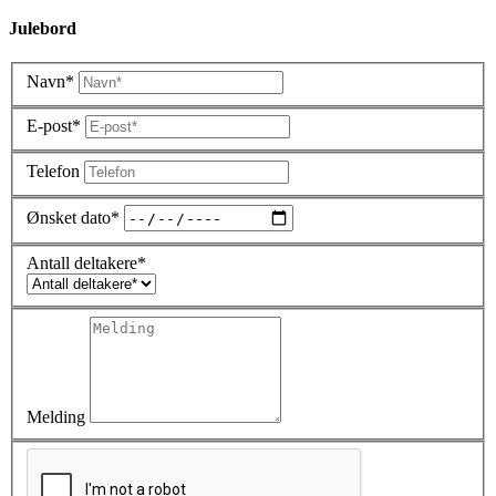
Julebord
Navn*
E-post*
Telefon
Ønsket dato*
Antall deltakere*
Melding