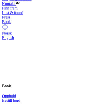
Kontakt
Finn frem
Lost & found
Press
B
o
o
k
Norsk
English
M
E
N
Y
BOOK
L
U
K
K
Book
O
p
p
h
o
l
d
B
e
s
t
i
l
l
b
o
r
d