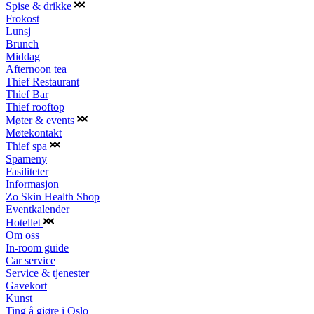
Spise & drikke
Frokost
Lunsj
Brunch
Middag
Afternoon tea
Thief Restaurant
Thief Bar
Thief rooftop
Møter & events
Møtekontakt
Thief spa
Spameny
Fasiliteter
Informasjon
Zo Skin Health Shop
Eventkalender
Hotellet
Om oss
In-room guide
Car service
Service & tjenester
Gavekort
Kunst
Ting å gjøre i Oslo