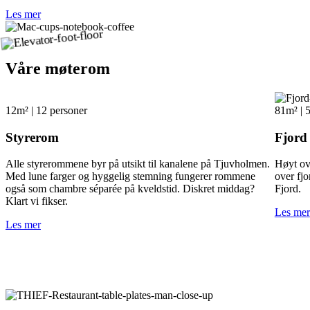
L
e
s
m
e
r
Våre møterom
12m² | 12 personer
81m² | 
Styre­rom
Fjord
Alle styrerommene byr på utsikt til kanalene på Tjuvholmen.
Høyt ove
Med lune farger og hyggelig stemning fungerer rommene
over fj
også som chambre séparée på kveldstid. Diskret middag?
Fjord.
Klart vi fikser.
L
e
s
m
e
r
L
e
s
m
e
r