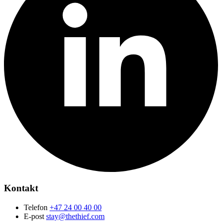
Kontakt
Telefon
+47 24 00 40 00
E-post
stay@thethief.com