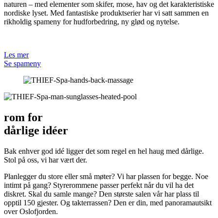
naturen – med elementer som skifer, mose, hav og det karakteristiske
nordiske lyset. Med fantastiske produktserier har vi satt sammen en
rikholdig spameny for hudforbedring, ny glød og nytelse.
L
e
s
m
e
r
S
e
s
p
a
m
e
n
y
rom for
dårlige idéer
Bak enhver god idé ligger det som regel en hel haug med dårlige.
Stol på oss, vi har vært der.
Planlegger du store eller små møter? Vi har plassen for begge. Noe
intimt på gang? Styrerommene passer perfekt når du vil ha det
diskret. Skal du samle mange? Den største salen vår har plass til
opptil 150 gjester. Og takterrassen? Den er din, med panoramautsikt
over Oslofjorden.