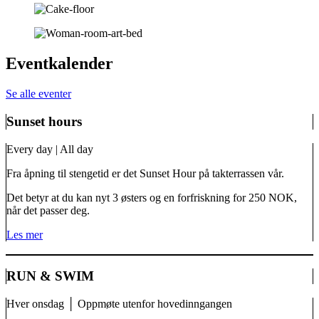
Eventkalender
S
e
a
l
l
e
e
v
e
n
t
e
r
Sunset hours
Every day | All day
Fra åpning til stengetid er det Sunset Hour på takterrassen vår.
Det betyr at du kan nyt 3 østers og en forfriskning for 250 NOK,
når det passer deg.
L
e
s
m
e
r
RUN & SWIM
Hver onsdag │ Oppmøte utenfor hovedinngangen