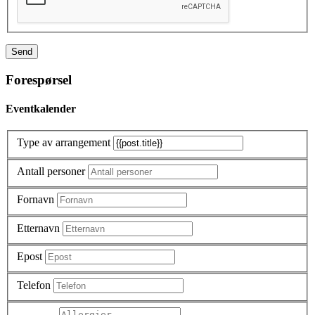
S
e
n
d
Forespørsel
Eventkalender
Type av arrangement
Antall personer
Fornavn
Etternavn
Epost
Telefon