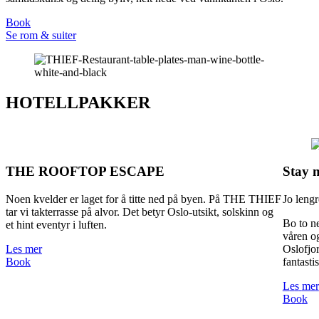
B
o
o
k
S
e
r
o
m
&
s
u
i
t
e
r
HOTELLPAKKER
THE ROOFTOP ESCAPE
Stay m
Noen kvelder er laget for å titte ned på byen. På THE THIEF
Jo lengr
tar vi takterrasse på alvor. Det betyr Oslo-utsikt, solskinn og
Bo to ne
et hint eventyr i luften.
våren og
L
e
s
m
e
r
Oslofjo
B
o
o
k
fantasti
L
e
s
m
e
r
B
o
o
k